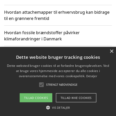
Hvordan attachemapper til erhvervsbrug kan bidrage
til en grønnere fremtid
Hvordan fossile brændstoffer påvirker
klimaforandringer i Danmark
×
Hvordan fossile brændstoffer påvirker vandstand og
Dette website bruger tracking cookies
klimaændringer
Dette websted bruger cookies til at forbedre brugeroplevelsen. Ved
at bruge vores hjemmeside accepterer du alle cookies i
Hvordan citater om fossile brændstoffer kan ændre
overensstemmelse med vores cookiepolitik.
Detaljer
vores perspektiv
STRENGT NØDVENDIGE
TILLAD COOKIES
TILLAD IKKE COOKIES
Copyright 2026 - Pilanto Aps
VIS DETALJER
Om / kontakt
Blog
Betingelser