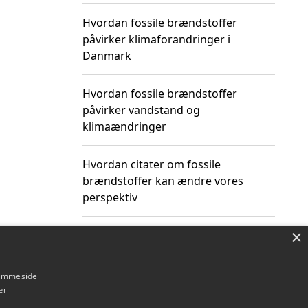
Hvordan fossile brændstoffer
påvirker klimaforandringer i
Danmark
Hvordan fossile brændstoffer
påvirker vandstand og
klimaændringer
Hvordan citater om fossile
brændstoffer kan ændre vores
perspektiv
×
hjemmeside
Om / kontakt
Blog
Betingelser
er