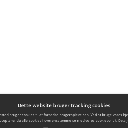
Dette website bruger tracking cookies
sted bruger cookies til at forbedre brugeroplevelsen. Ved at bruge vores 
ccepterer du alle cookies i overensstemmelse med vores cookiepolitik.
Detalj