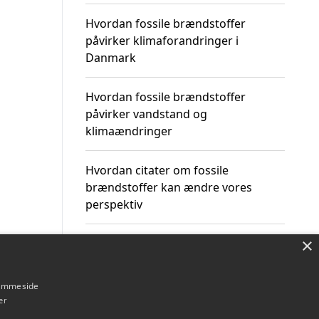
Hvordan fossile brændstoffer
påvirker klimaforandringer i
Danmark
Hvordan fossile brændstoffer
påvirker vandstand og
klimaændringer
Hvordan citater om fossile
brændstoffer kan ændre vores
perspektiv
×
hjemmeside
Om / kontakt
Blog
Betingelser
er