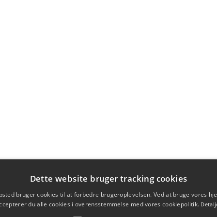
Dette website bruger tracking cookies
sted bruger cookies til at forbedre brugeroplevelsen. Ved at bruge vores 
ccepterer du alle cookies i overensstemmelse med vores cookiepolitik.
Detalj