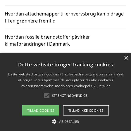
Hvordan attachemapper til erhvervsbrug kan bidrage
til en grønnere fremtid
Hvordan fossile brændstoffer påvirker
klimaforandringer i Danmark
×
Hvordan fossile brændstoffer påvirker vandstand og
Dette website bruger tracking cookies
klimaændringer
Dette websted bruger cookies til at forbedre brugeroplevelsen. Ved
at bruge vores hjemmeside accepterer du alle cookies i
Hvordan citater om fossile brændstoffer kan ændre
overensstemmelse med vores cookiepolitik.
Detaljer
vores perspektiv
STRENGT NØDVENDIGE
TILLAD COOKIES
TILLAD IKKE COOKIES
Copyright 2026 - Pilanto Aps
VIS DETALJER
Om / kontakt
Blog
Betingelser