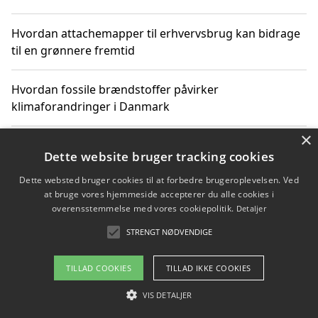
Hvordan attachemapper til erhvervsbrug kan bidrage
til en grønnere fremtid
Hvordan fossile brændstoffer påvirker
klimaforandringer i Danmark
×
Hvordan fossile brændstoffer påvirker vandstand og
Dette website bruger tracking cookies
klimaændringer
Dette websted bruger cookies til at forbedre brugeroplevelsen. Ved
at bruge vores hjemmeside accepterer du alle cookies i
Hvordan citater om fossile brændstoffer kan ændre
overensstemmelse med vores cookiepolitik.
Detaljer
vores perspektiv
STRENGT NØDVENDIGE
TILLAD COOKIES
TILLAD IKKE COOKIES
Copyright 2026 - Pilanto Aps
VIS DETALJER
Om / kontakt
Blog
Betingelser