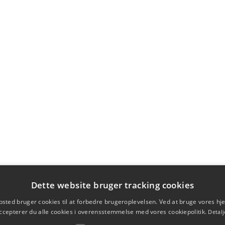
Dette website bruger tracking cookies
sted bruger cookies til at forbedre brugeroplevelsen. Ved at bruge vores 
ccepterer du alle cookies i overensstemmelse med vores cookiepolitik.
Detalj