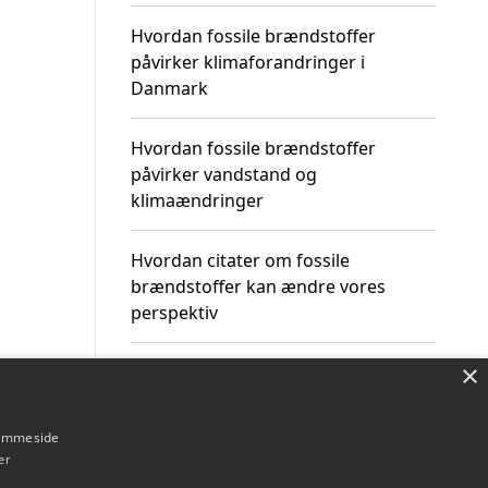
Hvordan fossile brændstoffer
påvirker klimaforandringer i
Danmark
Hvordan fossile brændstoffer
påvirker vandstand og
klimaændringer
Hvordan citater om fossile
brændstoffer kan ændre vores
perspektiv
×
hjemmeside
Om / kontakt
Blog
Betingelser
er