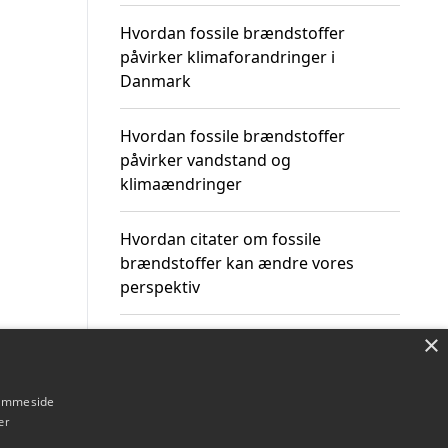
Hvordan fossile brændstoffer
påvirker klimaforandringer i
Danmark
Hvordan fossile brændstoffer
påvirker vandstand og
klimaændringer
Hvordan citater om fossile
brændstoffer kan ændre vores
perspektiv
×
hjemmeside
Om / kontakt
Blog
Betingelser
er