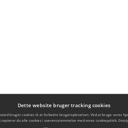
Dette website bruger tracking cookies
sted bruger cookies til at forbedre brugeroplevelsen. Ved at bruge vores 
ccepterer du alle cookies i overensstemmelse med vores cookiepolitik.
Detalj