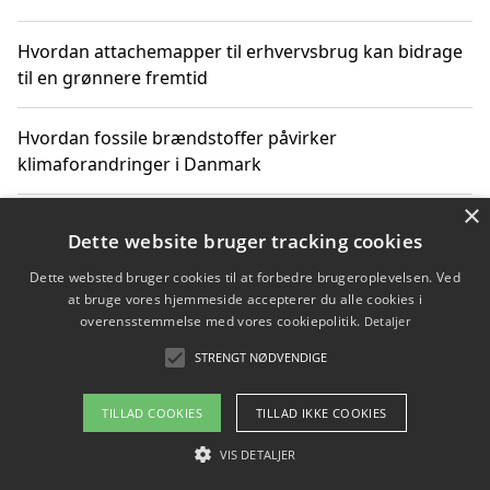
Hvordan attachemapper til erhvervsbrug kan bidrage
til en grønnere fremtid
Hvordan fossile brændstoffer påvirker
klimaforandringer i Danmark
×
Hvordan fossile brændstoffer påvirker vandstand og
Dette website bruger tracking cookies
klimaændringer
Dette websted bruger cookies til at forbedre brugeroplevelsen. Ved
at bruge vores hjemmeside accepterer du alle cookies i
Hvordan citater om fossile brændstoffer kan ændre
overensstemmelse med vores cookiepolitik.
Detaljer
vores perspektiv
STRENGT NØDVENDIGE
TILLAD COOKIES
TILLAD IKKE COOKIES
Copyright 2026 - Pilanto Aps
VIS DETALJER
Om / kontakt
Blog
Betingelser