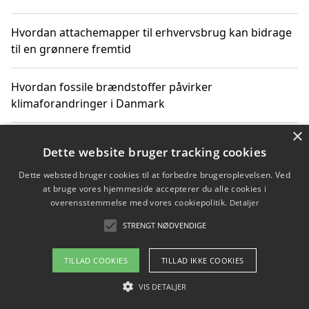
Hvordan attachemapper til erhvervsbrug kan bidrage
til en grønnere fremtid
Hvordan fossile brændstoffer påvirker
klimaforandringer i Danmark
×
Hvordan fossile brændstoffer påvirker vandstand og
Dette website bruger tracking cookies
klimaændringer
Dette websted bruger cookies til at forbedre brugeroplevelsen. Ved
at bruge vores hjemmeside accepterer du alle cookies i
Hvordan citater om fossile brændstoffer kan ændre
overensstemmelse med vores cookiepolitik.
Detaljer
vores perspektiv
STRENGT NØDVENDIGE
TILLAD COOKIES
TILLAD IKKE COOKIES
Copyright 2026 - Pilanto Aps
VIS DETALJER
Om / kontakt
Blog
Betingelser