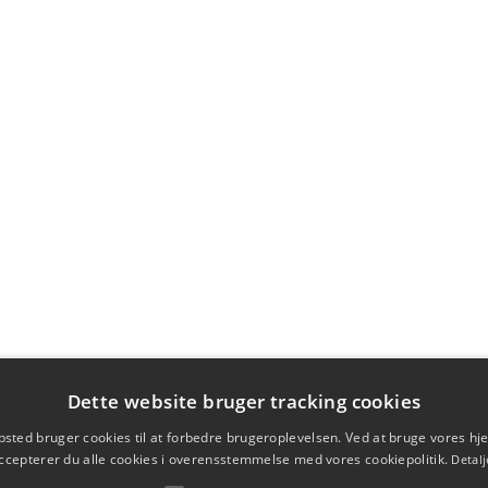
Dette website bruger tracking cookies
sted bruger cookies til at forbedre brugeroplevelsen. Ved at bruge vores 
ccepterer du alle cookies i overensstemmelse med vores cookiepolitik.
Detalj