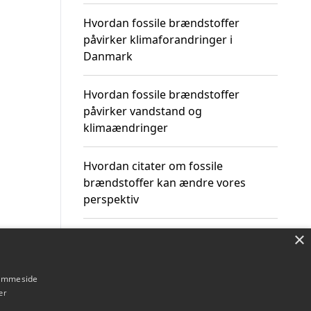
Hvordan fossile brændstoffer
påvirker klimaforandringer i
Danmark
Hvordan fossile brændstoffer
påvirker vandstand og
klimaændringer
Hvordan citater om fossile
brændstoffer kan ændre vores
perspektiv
×
hjemmeside
Om / kontakt
Blog
Betingelser
er