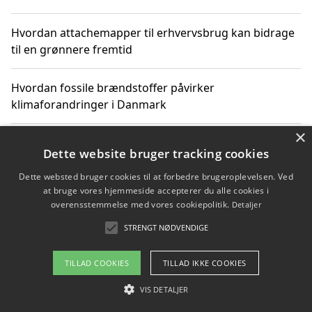
Hvordan attachemapper til erhvervsbrug kan bidrage
til en grønnere fremtid
Hvordan fossile brændstoffer påvirker
klimaforandringer i Danmark
×
Hvordan fossile brændstoffer påvirker vandstand og
Dette website bruger tracking cookies
klimaændringer
Dette websted bruger cookies til at forbedre brugeroplevelsen. Ved
at bruge vores hjemmeside accepterer du alle cookies i
Hvordan citater om fossile brændstoffer kan ændre
overensstemmelse med vores cookiepolitik.
Detaljer
vores perspektiv
STRENGT NØDVENDIGE
TILLAD COOKIES
TILLAD IKKE COOKIES
Copyright 2026 - Pilanto Aps
VIS DETALJER
Om / kontakt
Blog
Betingelser