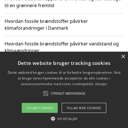
til en grønnere fremtid
Hvordan fossile brændstoffer påvirker
klimaforandringer i Danmark
Hvordan fossile brændstoffer påvirker vandstand og
klimaændringer
×
Dette website bruger tracking cookies
Hvordan citater om fossile brændstoffer kan ændre
vores perspektiv
Dette websted bruger cookies til at forbedre brugeroplevelsen. Ved
at bruge vores hjemmeside accepterer du alle cookies i
overensstemmelse med vores cookiepolitik.
Detaljer
STRENGT NØDVENDIGE
Copyright 2026 - Pilanto Aps
Om / kontakt
Blog
Betingelser
TILLAD COOKIES
TILLAD IKKE COOKIES
VIS DETALJER