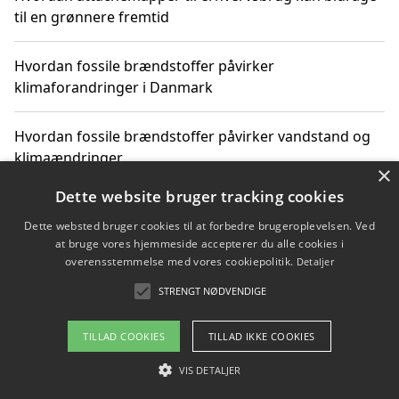
til en grønnere fremtid
Hvordan fossile brændstoffer påvirker
klimaforandringer i Danmark
Hvordan fossile brændstoffer påvirker vandstand og
klimaændringer
×
Dette website bruger tracking cookies
Hvordan citater om fossile brændstoffer kan ændre
vores perspektiv
Dette websted bruger cookies til at forbedre brugeroplevelsen. Ved
at bruge vores hjemmeside accepterer du alle cookies i
overensstemmelse med vores cookiepolitik.
Detaljer
STRENGT NØDVENDIGE
Copyright 2026 - Pilanto Aps
Om / kontakt
Blog
Betingelser
TILLAD COOKIES
TILLAD IKKE COOKIES
VIS DETALJER