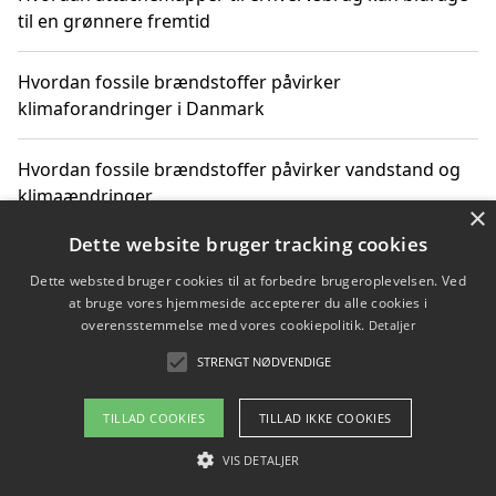
til en grønnere fremtid
Hvordan fossile brændstoffer påvirker
klimaforandringer i Danmark
Hvordan fossile brændstoffer påvirker vandstand og
klimaændringer
×
Dette website bruger tracking cookies
Hvordan citater om fossile brændstoffer kan ændre
vores perspektiv
Dette websted bruger cookies til at forbedre brugeroplevelsen. Ved
at bruge vores hjemmeside accepterer du alle cookies i
overensstemmelse med vores cookiepolitik.
Detaljer
STRENGT NØDVENDIGE
Copyright 2026 - Pilanto Aps
Om / kontakt
Blog
Betingelser
TILLAD COOKIES
TILLAD IKKE COOKIES
VIS DETALJER