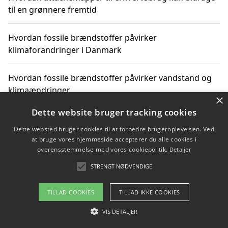
til en grønnere fremtid
Hvordan fossile brændstoffer påvirker
klimaforandringer i Danmark
Hvordan fossile brændstoffer påvirker vandstand og
klimaændringer
×
Dette website bruger tracking cookies
Hvordan citater om fossile brændstoffer kan ændre
vores perspektiv
Dette websted bruger cookies til at forbedre brugeroplevelsen. Ved
at bruge vores hjemmeside accepterer du alle cookies i
overensstemmelse med vores cookiepolitik.
Detaljer
STRENGT NØDVENDIGE
Copyright 2026 - Pilanto Aps
Om / kontakt
Blog
Betingelser
TILLAD COOKIES
TILLAD IKKE COOKIES
VIS DETALJER