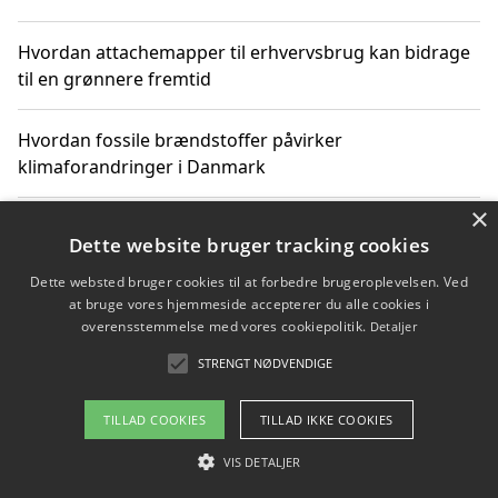
Hvordan attachemapper til erhvervsbrug kan bidrage
til en grønnere fremtid
Hvordan fossile brændstoffer påvirker
klimaforandringer i Danmark
×
Hvordan fossile brændstoffer påvirker vandstand og
Dette website bruger tracking cookies
klimaændringer
Dette websted bruger cookies til at forbedre brugeroplevelsen. Ved
at bruge vores hjemmeside accepterer du alle cookies i
Hvordan citater om fossile brændstoffer kan ændre
overensstemmelse med vores cookiepolitik.
Detaljer
vores perspektiv
STRENGT NØDVENDIGE
TILLAD COOKIES
TILLAD IKKE COOKIES
Copyright 2026 - Pilanto Aps
VIS DETALJER
Om / kontakt
Blog
Betingelser