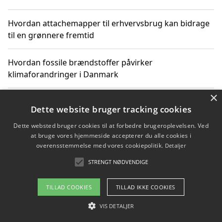
Hvordan attachemapper til erhvervsbrug kan bidrage
til en grønnere fremtid
Hvordan fossile brændstoffer påvirker
klimaforandringer i Danmark
×
Hvordan fossile brændstoffer påvirker vandstand og
Dette website bruger tracking cookies
klimaændringer
Dette websted bruger cookies til at forbedre brugeroplevelsen. Ved
at bruge vores hjemmeside accepterer du alle cookies i
Hvordan citater om fossile brændstoffer kan ændre
overensstemmelse med vores cookiepolitik.
Detaljer
vores perspektiv
STRENGT NØDVENDIGE
TILLAD COOKIES
TILLAD IKKE COOKIES
Copyright 2026 - Pilanto Aps
VIS DETALJER
Om / kontakt
Blog
Betingelser