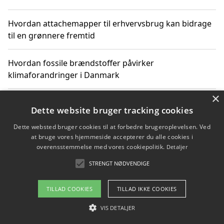
Hvordan attachemapper til erhvervsbrug kan bidrage
til en grønnere fremtid
Hvordan fossile brændstoffer påvirker
klimaforandringer i Danmark
×
Hvordan fossile brændstoffer påvirker vandstand og
Dette website bruger tracking cookies
klimaændringer
Dette websted bruger cookies til at forbedre brugeroplevelsen. Ved
at bruge vores hjemmeside accepterer du alle cookies i
Hvordan citater om fossile brændstoffer kan ændre
overensstemmelse med vores cookiepolitik.
Detaljer
vores perspektiv
STRENGT NØDVENDIGE
TILLAD COOKIES
TILLAD IKKE COOKIES
Copyright 2026 - Pilanto Aps
VIS DETALJER
Om / kontakt
Blog
Betingelser