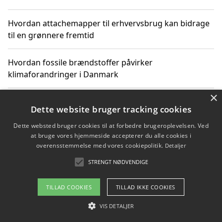
Hvordan attachemapper til erhvervsbrug kan bidrage
til en grønnere fremtid
Hvordan fossile brændstoffer påvirker
klimaforandringer i Danmark
×
Hvordan fossile brændstoffer påvirker vandstand og
Dette website bruger tracking cookies
klimaændringer
Dette websted bruger cookies til at forbedre brugeroplevelsen. Ved
at bruge vores hjemmeside accepterer du alle cookies i
Hvordan citater om fossile brændstoffer kan ændre
overensstemmelse med vores cookiepolitik.
Detaljer
vores perspektiv
STRENGT NØDVENDIGE
TILLAD COOKIES
TILLAD IKKE COOKIES
Copyright 2026 - Pilanto Aps
VIS DETALJER
Om / kontakt
Blog
Betingelser