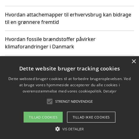
Hvordan attachemapper til erhvervsbrug kan bidrage
til en grønnere fremtid
Hvordan fossile brændstoffer påvirker
klimaforandringer i Danmark
×
Hvordan fossile brændstoffer påvirker vandstand og
Dette website bruger tracking cookies
klimaændringer
Dette websted bruger cookies til at forbedre brugeroplevelsen. Ved
at bruge vores hjemmeside accepterer du alle cookies i
Hvordan citater om fossile brændstoffer kan ændre
overensstemmelse med vores cookiepolitik.
Detaljer
vores perspektiv
STRENGT NØDVENDIGE
TILLAD COOKIES
TILLAD IKKE COOKIES
Copyright 2026 - Pilanto Aps
VIS DETALJER
Om / kontakt
Blog
Betingelser