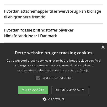
Hvordan attachemapper til erhvervsbrug kan bidrage
til en grønnere fremtid
Hvordan fossile brændstoffer påvirker
klimaforandringer i Danmark
×
Hvordan fossile brændstoffer påvirker vandstand og
Dette website bruger tracking cookies
klimaændringer
Dette websted bruger cookies til at forbedre brugeroplevelsen. Ved
at bruge vores hjemmeside accepterer du alle cookies i
Hvordan citater om fossile brændstoffer kan ændre
overensstemmelse med vores cookiepolitik.
Detaljer
vores perspektiv
STRENGT NØDVENDIGE
TILLAD COOKIES
TILLAD IKKE COOKIES
Copyright 2026 - Pilanto Aps
VIS DETALJER
Om / kontakt
Blog
Betingelser