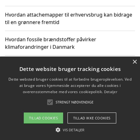
Hvordan attachemapper til erhvervsbrug kan bidrage
til en grønnere fremtid
Hvordan fossile brændstoffer påvirker
klimaforandringer i Danmark
×
Hvordan fossile brændstoffer påvirker vandstand og
Dette website bruger tracking cookies
klimaændringer
Dette websted bruger cookies til at forbedre brugeroplevelsen. Ved
at bruge vores hjemmeside accepterer du alle cookies i
Hvordan citater om fossile brændstoffer kan ændre
overensstemmelse med vores cookiepolitik.
Detaljer
vores perspektiv
STRENGT NØDVENDIGE
TILLAD COOKIES
TILLAD IKKE COOKIES
Copyright 2026 - Pilanto Aps
VIS DETALJER
Om / kontakt
Blog
Betingelser