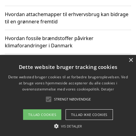
Hvordan attachemapper til erhvervsbrug kan bidrage
til en grønnere fremtid
Hvordan fossile brændstoffer påvirker
klimaforandringer i Danmark
×
Hvordan fossile brændstoffer påvirker vandstand og
Dette website bruger tracking cookies
klimaændringer
Dette websted bruger cookies til at forbedre brugeroplevelsen. Ved
at bruge vores hjemmeside accepterer du alle cookies i
Hvordan citater om fossile brændstoffer kan ændre
overensstemmelse med vores cookiepolitik.
Detaljer
vores perspektiv
STRENGT NØDVENDIGE
TILLAD COOKIES
TILLAD IKKE COOKIES
Copyright 2026 - Pilanto Aps
VIS DETALJER
Om / kontakt
Blog
Betingelser