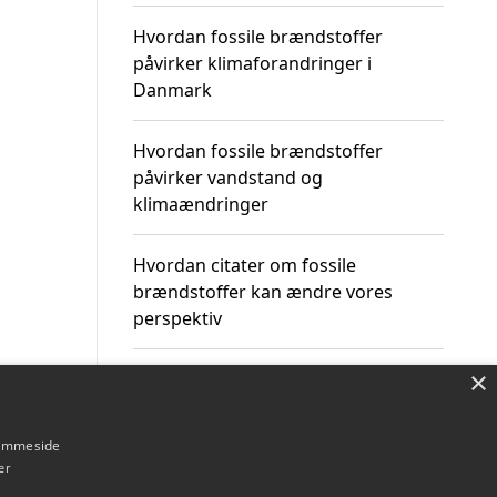
Hvordan fossile brændstoffer
påvirker klimaforandringer i
Danmark
Hvordan fossile brændstoffer
påvirker vandstand og
klimaændringer
Hvordan citater om fossile
brændstoffer kan ændre vores
perspektiv
×
hjemmeside
Om / kontakt
Blog
Betingelser
er