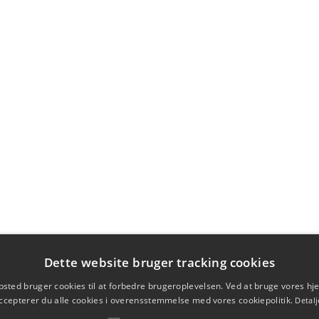
Dette website bruger tracking cookies
sted bruger cookies til at forbedre brugeroplevelsen. Ved at bruge vores 
ccepterer du alle cookies i overensstemmelse med vores cookiepolitik.
Detalj