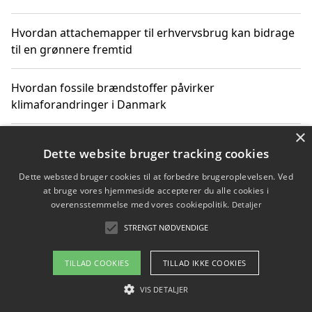
Hvordan attachemapper til erhvervsbrug kan bidrage
til en grønnere fremtid
Hvordan fossile brændstoffer påvirker
klimaforandringer i Danmark
×
Hvordan fossile brændstoffer påvirker vandstand og
Dette website bruger tracking cookies
klimaændringer
Dette websted bruger cookies til at forbedre brugeroplevelsen. Ved
at bruge vores hjemmeside accepterer du alle cookies i
Hvordan citater om fossile brændstoffer kan ændre
overensstemmelse med vores cookiepolitik.
Detaljer
vores perspektiv
STRENGT NØDVENDIGE
TILLAD COOKIES
TILLAD IKKE COOKIES
Copyright 2026 - Pilanto Aps
VIS DETALJER
Om / kontakt
Blog
Betingelser