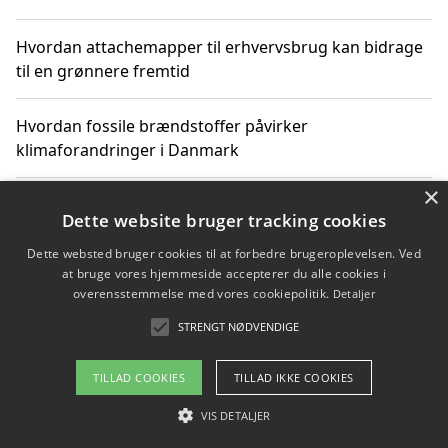
Hvordan attachemapper til erhvervsbrug kan bidrage
til en grønnere fremtid
Hvordan fossile brændstoffer påvirker
klimaforandringer i Danmark
×
Hvordan fossile brændstoffer påvirker vandstand og
Dette website bruger tracking cookies
klimaændringer
Dette websted bruger cookies til at forbedre brugeroplevelsen. Ved
at bruge vores hjemmeside accepterer du alle cookies i
Hvordan citater om fossile brændstoffer kan ændre
overensstemmelse med vores cookiepolitik.
Detaljer
vores perspektiv
STRENGT NØDVENDIGE
TILLAD COOKIES
TILLAD IKKE COOKIES
Copyright 2026 - Pilanto Aps
VIS DETALJER
Om / kontakt
Blog
Betingelser