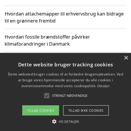
Hvordan attachemapper til erhvervsbrug kan bidrage
til en grønnere fremtid
Hvordan fossile brændstoffer påvirker
klimaforandringer i Danmark
×
Hvordan fossile brændstoffer påvirker vandstand og
Dette website bruger tracking cookies
klimaændringer
Dette websted bruger cookies til at forbedre brugeroplevelsen. Ved
at bruge vores hjemmeside accepterer du alle cookies i
Hvordan citater om fossile brændstoffer kan ændre
overensstemmelse med vores cookiepolitik.
Detaljer
vores perspektiv
STRENGT NØDVENDIGE
TILLAD COOKIES
TILLAD IKKE COOKIES
Copyright 2026 - Pilanto Aps
VIS DETALJER
Om / kontakt
Blog
Betingelser