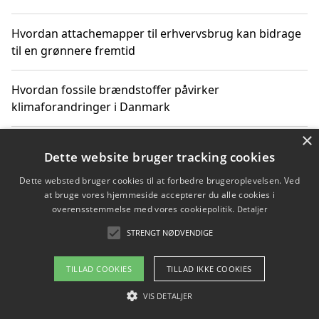
Hvordan attachemapper til erhvervsbrug kan bidrage
til en grønnere fremtid
Hvordan fossile brændstoffer påvirker
klimaforandringer i Danmark
×
Hvordan fossile brændstoffer påvirker vandstand og
Dette website bruger tracking cookies
klimaændringer
Dette websted bruger cookies til at forbedre brugeroplevelsen. Ved
at bruge vores hjemmeside accepterer du alle cookies i
Hvordan citater om fossile brændstoffer kan ændre
overensstemmelse med vores cookiepolitik.
Detaljer
vores perspektiv
STRENGT NØDVENDIGE
TILLAD COOKIES
TILLAD IKKE COOKIES
Copyright 2026 - Pilanto Aps
VIS DETALJER
Om / kontakt
Blog
Betingelser