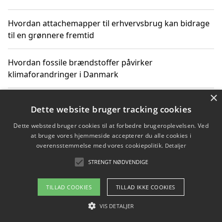
Hvordan attachemapper til erhvervsbrug kan bidrage
til en grønnere fremtid
Hvordan fossile brændstoffer påvirker
klimaforandringer i Danmark
×
Hvordan fossile brændstoffer påvirker vandstand og
Dette website bruger tracking cookies
klimaændringer
Dette websted bruger cookies til at forbedre brugeroplevelsen. Ved
at bruge vores hjemmeside accepterer du alle cookies i
Hvordan citater om fossile brændstoffer kan ændre
overensstemmelse med vores cookiepolitik.
Detaljer
vores perspektiv
STRENGT NØDVENDIGE
TILLAD COOKIES
TILLAD IKKE COOKIES
Copyright 2026 - Pilanto Aps
VIS DETALJER
Om / kontakt
Blog
Betingelser