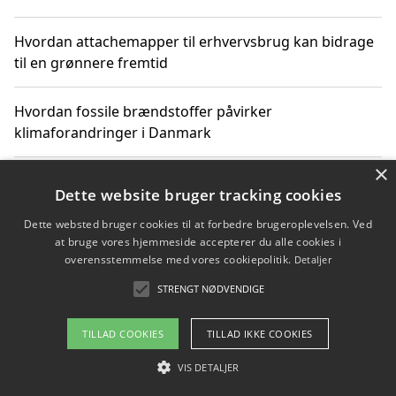
Hvordan attachemapper til erhvervsbrug kan bidrage
til en grønnere fremtid
Hvordan fossile brændstoffer påvirker
klimaforandringer i Danmark
×
Hvordan fossile brændstoffer påvirker vandstand og
Dette website bruger tracking cookies
klimaændringer
Dette websted bruger cookies til at forbedre brugeroplevelsen. Ved
at bruge vores hjemmeside accepterer du alle cookies i
Hvordan citater om fossile brændstoffer kan ændre
overensstemmelse med vores cookiepolitik.
Detaljer
vores perspektiv
STRENGT NØDVENDIGE
TILLAD COOKIES
TILLAD IKKE COOKIES
Copyright 2026 - Pilanto Aps
VIS DETALJER
Om / kontakt
Blog
Betingelser