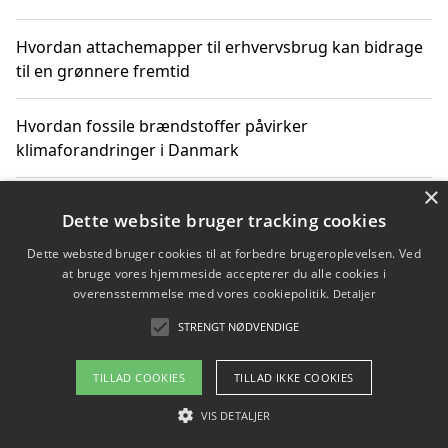
Hvordan attachemapper til erhvervsbrug kan bidrage
til en grønnere fremtid
Hvordan fossile brændstoffer påvirker
klimaforandringer i Danmark
×
Hvordan fossile brændstoffer påvirker vandstand og
Dette website bruger tracking cookies
klimaændringer
Dette websted bruger cookies til at forbedre brugeroplevelsen. Ved
at bruge vores hjemmeside accepterer du alle cookies i
Hvordan citater om fossile brændstoffer kan ændre
overensstemmelse med vores cookiepolitik.
Detaljer
vores perspektiv
STRENGT NØDVENDIGE
TILLAD COOKIES
TILLAD IKKE COOKIES
Copyright 2026 - Pilanto Aps
VIS DETALJER
Om / kontakt
Blog
Betingelser