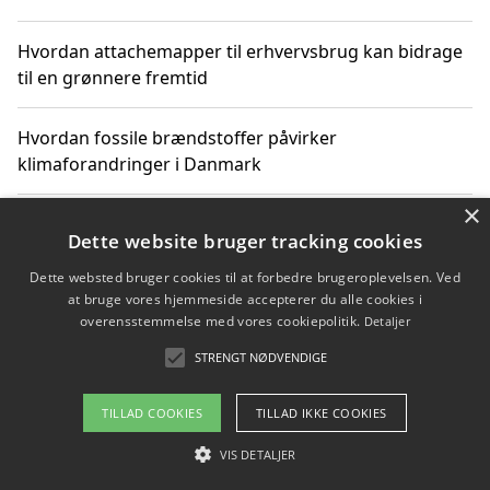
Hvordan attachemapper til erhvervsbrug kan bidrage
til en grønnere fremtid
Hvordan fossile brændstoffer påvirker
klimaforandringer i Danmark
×
Hvordan fossile brændstoffer påvirker vandstand og
Dette website bruger tracking cookies
klimaændringer
Dette websted bruger cookies til at forbedre brugeroplevelsen. Ved
at bruge vores hjemmeside accepterer du alle cookies i
Hvordan citater om fossile brændstoffer kan ændre
overensstemmelse med vores cookiepolitik.
Detaljer
vores perspektiv
STRENGT NØDVENDIGE
TILLAD COOKIES
TILLAD IKKE COOKIES
Copyright 2026 - Pilanto Aps
VIS DETALJER
Om / kontakt
Blog
Betingelser