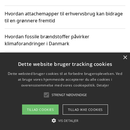
Hvordan attachemapper til erhvervsbrug kan bidrage
til en grønnere fremtid
Hvordan fossile brændstoffer påvirker
klimaforandringer i Danmark
×
Hvordan fossile brændstoffer påvirker vandstand og
Dette website bruger tracking cookies
klimaændringer
Dette websted bruger cookies til at forbedre brugeroplevelsen. Ved
at bruge vores hjemmeside accepterer du alle cookies i
Hvordan citater om fossile brændstoffer kan ændre
overensstemmelse med vores cookiepolitik.
Detaljer
vores perspektiv
STRENGT NØDVENDIGE
TILLAD COOKIES
TILLAD IKKE COOKIES
Copyright 2026 - Pilanto Aps
VIS DETALJER
Om / kontakt
Blog
Betingelser