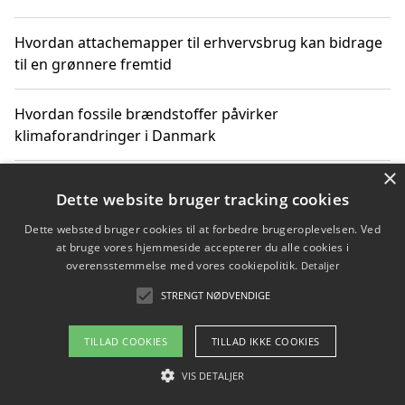
Hvordan attachemapper til erhvervsbrug kan bidrage
til en grønnere fremtid
Hvordan fossile brændstoffer påvirker
klimaforandringer i Danmark
×
Hvordan fossile brændstoffer påvirker vandstand og
Dette website bruger tracking cookies
klimaændringer
Dette websted bruger cookies til at forbedre brugeroplevelsen. Ved
at bruge vores hjemmeside accepterer du alle cookies i
Hvordan citater om fossile brændstoffer kan ændre
overensstemmelse med vores cookiepolitik.
Detaljer
vores perspektiv
STRENGT NØDVENDIGE
TILLAD COOKIES
TILLAD IKKE COOKIES
Copyright 2026 - Pilanto Aps
VIS DETALJER
Om / kontakt
Blog
Betingelser