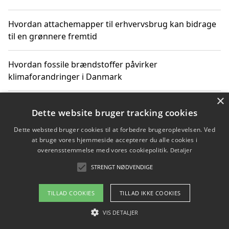
Hvordan attachemapper til erhvervsbrug kan bidrage
til en grønnere fremtid
Hvordan fossile brændstoffer påvirker
klimaforandringer i Danmark
×
Hvordan fossile brændstoffer påvirker vandstand og
Dette website bruger tracking cookies
klimaændringer
Dette websted bruger cookies til at forbedre brugeroplevelsen. Ved
at bruge vores hjemmeside accepterer du alle cookies i
Hvordan citater om fossile brændstoffer kan ændre
overensstemmelse med vores cookiepolitik.
Detaljer
vores perspektiv
STRENGT NØDVENDIGE
TILLAD COOKIES
TILLAD IKKE COOKIES
Copyright 2026 - Pilanto Aps
VIS DETALJER
Om / kontakt
Blog
Betingelser