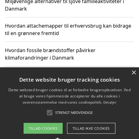
Miljøvenlige alternativer til sjove familieaktiviteter i
Danmark
Hvordan attachemapper til erhvervsbrug kan bidrage
til en grønnere fremtid
Hvordan fossile brændstoffer påvirker
klimaforandringer i Danmark
×
Hvordan fossile brændstoffer påvirker vandstand og
Dette website bruger tracking cookies
klimaændringer
Dette websted bruger cookies til at forbedre brugeroplevelsen. Ved
at bruge vores hjemmeside accepterer du alle cookies i
Hvordan citater om fossile brændstoffer kan ændre
overensstemmelse med vores cookiepolitik.
Detaljer
vores perspektiv
STRENGT NØDVENDIGE
TILLAD COOKIES
TILLAD IKKE COOKIES
Copyright 2026 - Pilanto Aps