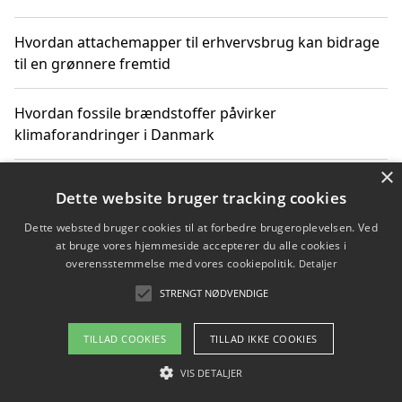
Hvordan attachemapper til erhvervsbrug kan bidrage
til en grønnere fremtid
Hvordan fossile brændstoffer påvirker
klimaforandringer i Danmark
×
Hvordan fossile brændstoffer påvirker vandstand og
Dette website bruger tracking cookies
klimaændringer
Dette websted bruger cookies til at forbedre brugeroplevelsen. Ved
at bruge vores hjemmeside accepterer du alle cookies i
Hvordan citater om fossile brændstoffer kan ændre
overensstemmelse med vores cookiepolitik.
Detaljer
vores perspektiv
STRENGT NØDVENDIGE
TILLAD COOKIES
TILLAD IKKE COOKIES
Copyright 2026 - Pilanto Aps
VIS DETALJER
Om / kontakt
Blog
Betingelser