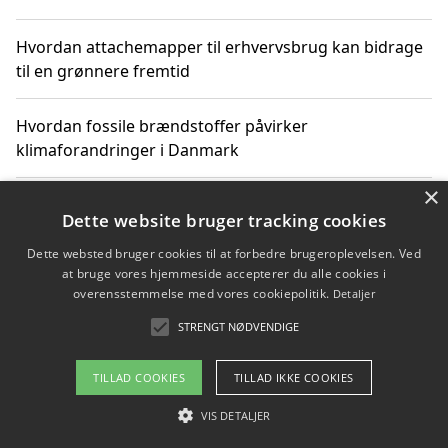
Hvordan attachemapper til erhvervsbrug kan bidrage
til en grønnere fremtid
Hvordan fossile brændstoffer påvirker
klimaforandringer i Danmark
×
Hvordan fossile brændstoffer påvirker vandstand og
Dette website bruger tracking cookies
klimaændringer
Dette websted bruger cookies til at forbedre brugeroplevelsen. Ved
at bruge vores hjemmeside accepterer du alle cookies i
Hvordan citater om fossile brændstoffer kan ændre
overensstemmelse med vores cookiepolitik.
Detaljer
vores perspektiv
STRENGT NØDVENDIGE
TILLAD COOKIES
TILLAD IKKE COOKIES
Copyright 2026 - Pilanto Aps
VIS DETALJER
Om / kontakt
Blog
Betingelser