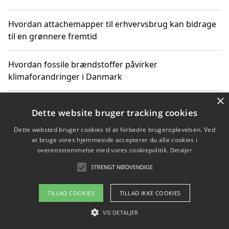
Hvordan attachemapper til erhvervsbrug kan bidrage
til en grønnere fremtid
Hvordan fossile brændstoffer påvirker
klimaforandringer i Danmark
×
Hvordan fossile brændstoffer påvirker vandstand og
Dette website bruger tracking cookies
klimaændringer
Dette websted bruger cookies til at forbedre brugeroplevelsen. Ved
at bruge vores hjemmeside accepterer du alle cookies i
Hvordan citater om fossile brændstoffer kan ændre
overensstemmelse med vores cookiepolitik.
Detaljer
vores perspektiv
STRENGT NØDVENDIGE
TILLAD COOKIES
TILLAD IKKE COOKIES
Copyright 2026 - Pilanto Aps
VIS DETALJER
Om / kontakt
Blog
Betingelser