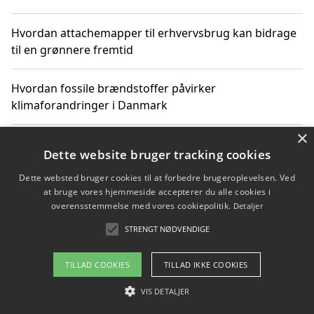
Hvordan attachemapper til erhvervsbrug kan bidrage
til en grønnere fremtid
Hvordan fossile brændstoffer påvirker
klimaforandringer i Danmark
×
Hvordan fossile brændstoffer påvirker vandstand og
Dette website bruger tracking cookies
klimaændringer
Dette websted bruger cookies til at forbedre brugeroplevelsen. Ved
at bruge vores hjemmeside accepterer du alle cookies i
Hvordan citater om fossile brændstoffer kan ændre
overensstemmelse med vores cookiepolitik.
Detaljer
vores perspektiv
STRENGT NØDVENDIGE
TILLAD COOKIES
TILLAD IKKE COOKIES
Copyright 2026 - Pilanto Aps
VIS DETALJER
Om / kontakt
Blog
Betingelser