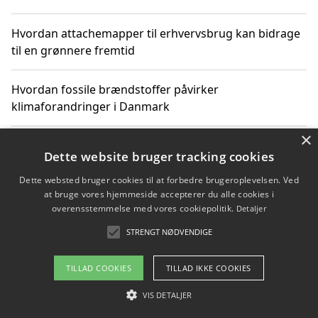
Hvordan attachemapper til erhvervsbrug kan bidrage
til en grønnere fremtid
Hvordan fossile brændstoffer påvirker
klimaforandringer i Danmark
×
Hvordan fossile brændstoffer påvirker vandstand og
Dette website bruger tracking cookies
klimaændringer
Dette websted bruger cookies til at forbedre brugeroplevelsen. Ved
at bruge vores hjemmeside accepterer du alle cookies i
Hvordan citater om fossile brændstoffer kan ændre
overensstemmelse med vores cookiepolitik.
Detaljer
vores perspektiv
STRENGT NØDVENDIGE
TILLAD COOKIES
TILLAD IKKE COOKIES
Copyright 2026 - Pilanto Aps
VIS DETALJER
Om / kontakt
Blog
Betingelser