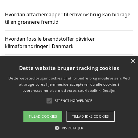
Hvordan attachemapper til erhvervsbrug kan bidrage
til en grønnere fremtid
Hvordan fossile brændstoffer påvirker
klimaforandringer i Danmark
×
Hvordan fossile brændstoffer påvirker vandstand og
Dette website bruger tracking cookies
klimaændringer
Dette websted bruger cookies til at forbedre brugeroplevelsen. Ved
at bruge vores hjemmeside accepterer du alle cookies i
Hvordan citater om fossile brændstoffer kan ændre
overensstemmelse med vores cookiepolitik.
Detaljer
vores perspektiv
STRENGT NØDVENDIGE
TILLAD COOKIES
TILLAD IKKE COOKIES
Copyright 2026 - Pilanto Aps
VIS DETALJER
Om / kontakt
Blog
Betingelser