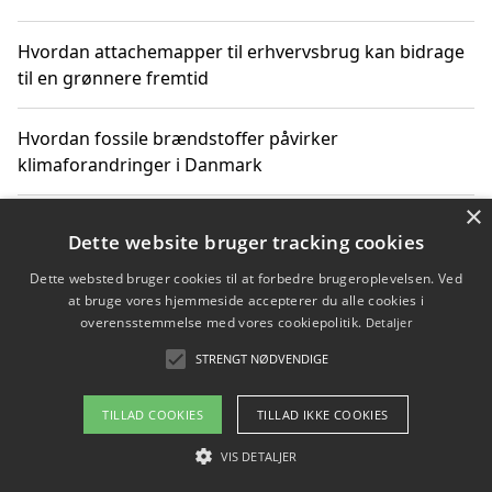
Hvordan attachemapper til erhvervsbrug kan bidrage
til en grønnere fremtid
Hvordan fossile brændstoffer påvirker
klimaforandringer i Danmark
×
Hvordan fossile brændstoffer påvirker vandstand og
Dette website bruger tracking cookies
klimaændringer
Dette websted bruger cookies til at forbedre brugeroplevelsen. Ved
at bruge vores hjemmeside accepterer du alle cookies i
Hvordan citater om fossile brændstoffer kan ændre
overensstemmelse med vores cookiepolitik.
Detaljer
vores perspektiv
STRENGT NØDVENDIGE
TILLAD COOKIES
TILLAD IKKE COOKIES
Copyright 2026 - Pilanto Aps
VIS DETALJER
Om / kontakt
Blog
Betingelser