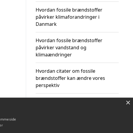
Hvordan fossile brændstoffer
påvirker klimaforandringer i
Danmark
Hvordan fossile brændstoffer
påvirker vandstand og
klimaændringer
Hvordan citater om fossile
brændstoffer kan ændre vores
perspektiv
×
hjemmeside
Om / kontakt
Blog
Betingelser
er