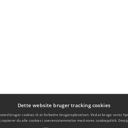
Dette website bruger tracking cookies
sted bruger cookies til at forbedre brugeroplevelsen. Ved at bruge vores 
ccepterer du alle cookies i overensstemmelse med vores cookiepolitik.
Detalj