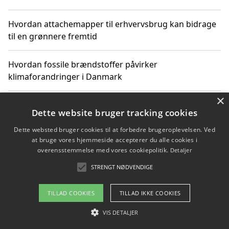
Hvordan attachemapper til erhvervsbrug kan bidrage
til en grønnere fremtid
Hvordan fossile brændstoffer påvirker
klimaforandringer i Danmark
×
Hvordan fossile brændstoffer påvirker vandstand og
Dette website bruger tracking cookies
klimaændringer
Dette websted bruger cookies til at forbedre brugeroplevelsen. Ved
at bruge vores hjemmeside accepterer du alle cookies i
Hvordan citater om fossile brændstoffer kan ændre
overensstemmelse med vores cookiepolitik.
Detaljer
vores perspektiv
STRENGT NØDVENDIGE
TILLAD COOKIES
TILLAD IKKE COOKIES
Copyright 2026 - Pilanto Aps
VIS DETALJER
Om / kontakt
Blog
Betingelser