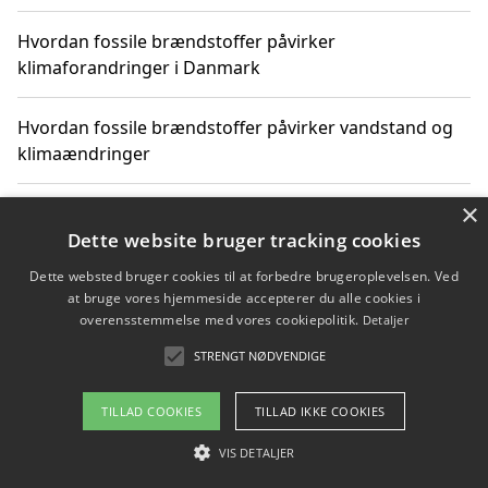
Hvordan fossile brændstoffer påvirker
klimaforandringer i Danmark
Hvordan fossile brændstoffer påvirker vandstand og
klimaændringer
×
Hvordan citater om fossile brændstoffer kan ændre
vores perspektiv
Dette website bruger tracking cookies
Dette websted bruger cookies til at forbedre brugeroplevelsen. Ved
at bruge vores hjemmeside accepterer du alle cookies i
overensstemmelse med vores cookiepolitik.
Detaljer
Copyright 2026 - Pilanto Aps
STRENGT NØDVENDIGE
Om / kontakt
Blog
Betingelser
TILLAD COOKIES
TILLAD IKKE COOKIES
VIS DETALJER