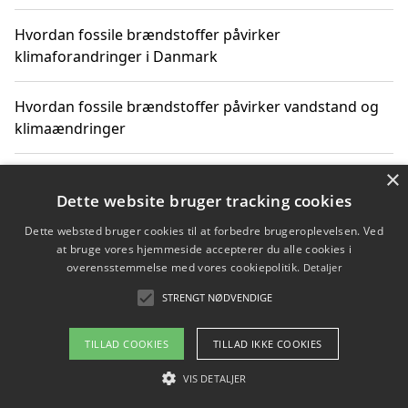
Hvordan fossile brændstoffer påvirker
klimaforandringer i Danmark
Hvordan fossile brændstoffer påvirker vandstand og
klimaændringer
×
Hvordan citater om fossile brændstoffer kan ændre
vores perspektiv
Dette website bruger tracking cookies
Dette websted bruger cookies til at forbedre brugeroplevelsen. Ved
at bruge vores hjemmeside accepterer du alle cookies i
overensstemmelse med vores cookiepolitik.
Detaljer
Copyright 2026 - Pilanto Aps
STRENGT NØDVENDIGE
Om / kontakt
Blog
Betingelser
TILLAD COOKIES
TILLAD IKKE COOKIES
VIS DETALJER