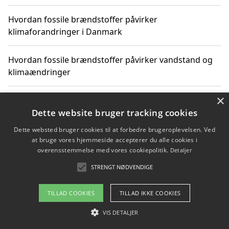
Hvordan fossile brændstoffer påvirker
klimaforandringer i Danmark
Hvordan fossile brændstoffer påvirker vandstand og
klimaændringer
×
Hvordan citater om fossile brændstoffer kan ændre
vores perspektiv
Dette website bruger tracking cookies
Dette websted bruger cookies til at forbedre brugeroplevelsen. Ved
at bruge vores hjemmeside accepterer du alle cookies i
overensstemmelse med vores cookiepolitik.
Detaljer
Copyright 2026 - Pilanto Aps
STRENGT NØDVENDIGE
Om / kontakt
Blog
Betingelser
TILLAD COOKIES
TILLAD IKKE COOKIES
VIS DETALJER