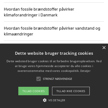
Hvordan fossile brændstoffer påvirker
klimaforandringer i Danmark
Hvordan fossile brændstoffer påvirker vandstand og
klimaændringer
×
Hvordan citater om fossile brændstoffer kan ændre
vores perspektiv
Dette website bruger tracking cookies
Dette websted bruger cookies til at forbedre brugeroplevelsen. Ved
at bruge vores hjemmeside accepterer du alle cookies i
overensstemmelse med vores cookiepolitik.
Detaljer
Copyright 2026 - Pilanto Aps
STRENGT NØDVENDIGE
Om / kontakt
Blog
Betingelser
TILLAD COOKIES
TILLAD IKKE COOKIES
VIS DETALJER