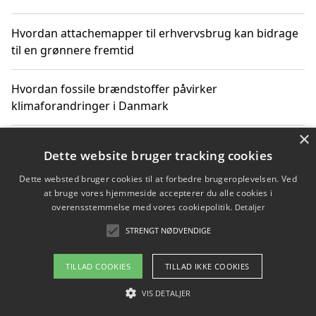
Hvordan attachemapper til erhvervsbrug kan bidrage
til en grønnere fremtid
Hvordan fossile brændstoffer påvirker
klimaforandringer i Danmark
×
Hvordan fossile brændstoffer påvirker vandstand og
Dette website bruger tracking cookies
klimaændringer
Dette websted bruger cookies til at forbedre brugeroplevelsen. Ved
at bruge vores hjemmeside accepterer du alle cookies i
Hvordan citater om fossile brændstoffer kan ændre
overensstemmelse med vores cookiepolitik.
Detaljer
vores perspektiv
STRENGT NØDVENDIGE
TILLAD COOKIES
TILLAD IKKE COOKIES
Copyright 2026 - Pilanto Aps
VIS DETALJER
Om / kontakt
Blog
Betingelser